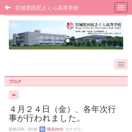
宮城県田尻さくら高等学校
Toggl
フォトアルバム
p
n
r
e
e
x
v
t
i
o
u
s
ブログ
４月２４日（金）、各年次行
事が行われました。
投稿日時 : 05/08
職員2503
カテゴリ: