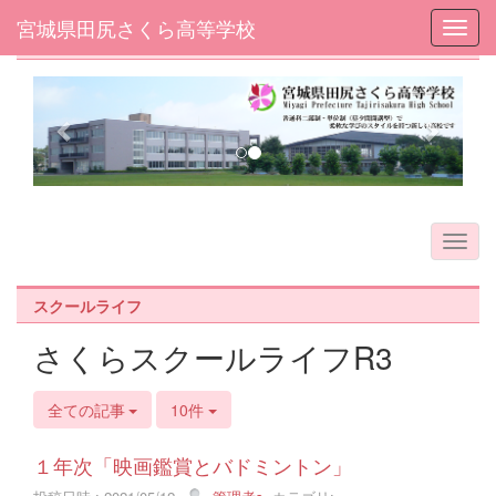
宮城県田尻さくら高等学校
Toggl
フォトアルバム
p
n
r
e
e
x
v
t
i
o
u
s
スクールライフ
さくらスクールライフR3
全ての記事
10件
１年次「映画鑑賞とバドミントン」