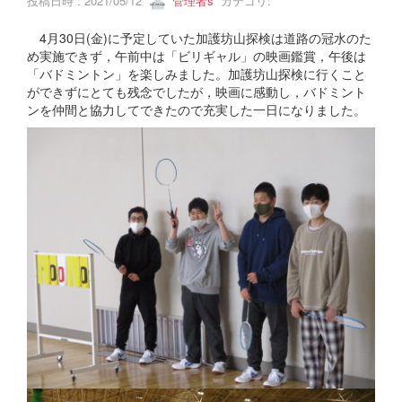
投稿日時 : 2021/05/12
管理者s
カテゴリ:
4月30日(金)に予定していた加護坊山探検は道路の冠水のた
め実施できず，午前中は「ビリギャル」の映画鑑賞，午後は
「バドミントン」を楽しみました。加護坊山探検に行くこと
ができずにとても残念でしたが，映画に感動し，バドミント
ンを仲間と協力してできたので充実した一日になりました。