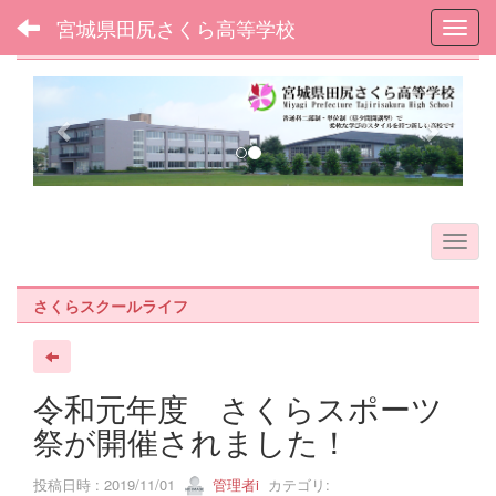
宮城県田尻さくら高等学校
Toggl
フォトアルバム
p
n
r
e
e
x
v
t
i
o
u
s
さくらスクールライフ
令和元年度 さくらスポーツ
祭が開催されました！
投稿日時 : 2019/11/01
管理者i
カテゴリ: