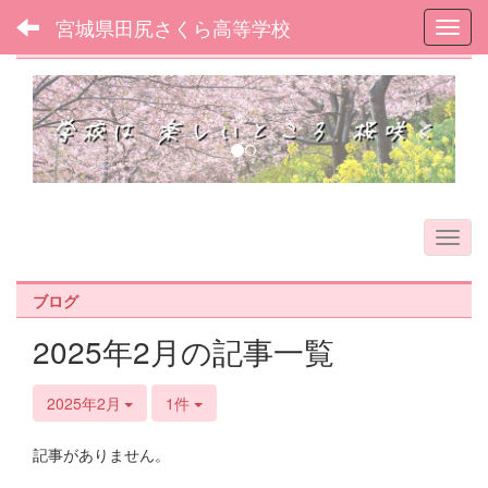
宮城県田尻さくら高等学校
Toggl
フォトアルバム
p
n
r
e
e
x
v
t
i
o
u
s
ブログ
2025年2月の記事一覧
2025年2月
1件
記事がありません。