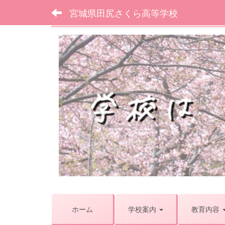
宮城県田尻さくら高等学校
フォトアルバム
p
r
e
v
i
o
u
s
ホーム
学校案内
教育内容