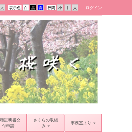
ログイン
表示色
行間
n
e
x
t
種証明書交
さくらの取組
事務室より
付申請
み