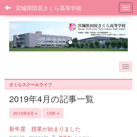
宮城県田尻さくら高等学校
Toggl
フォトアルバム
p
n
r
e
e
x
v
t
i
o
u
s
さくらスクールライフ
2019年4月の記事一覧
2019年4月
10件
新年度 授業が始まりました