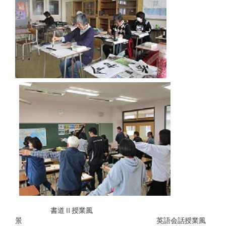
書道Ⅱ授業風
景 英語会話授業風