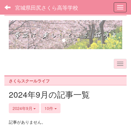
宮城県田尻さくら高等学校
Toggl
フォトアルバム
p
n
r
e
e
x
v
t
i
o
u
s
さくらスクールライフ
2024年9月の記事一覧
2024年9月
10件
記事がありません。