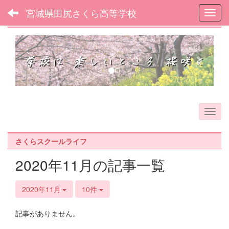
宮城県田尻さくら高等学校
Toggl
フォトアルバム
p
n
r
e
e
x
v
t
i
o
u
s
さくらスクールライフ
2020年11月の記事一覧
2020年11月
10件
記事がありません。