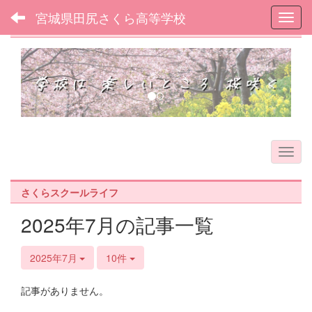
宮城県田尻さくら高等学校
Toggl
フォトアルバム
p
n
r
e
e
x
v
t
i
o
u
s
さくらスクールライフ
2025年7月の記事一覧
2025年7月
10件
記事がありません。