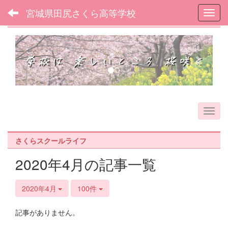
宮城県田尻さくら高等学校
Toggl
フォトアルバム
p
n
r
e
e
x
v
t
i
o
u
s
さくらスクールライフ
2020年4月の記事一覧
2020年4月
100件
記事がありません。