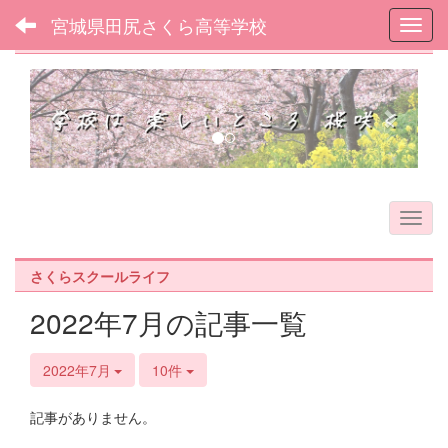
宮城県田尻さくら高等学校
Toggl
フォトアルバム
p
n
r
e
e
x
v
t
i
o
u
s
さくらスクールライフ
2022年7月の記事一覧
2022年7月
10件
記事がありません。