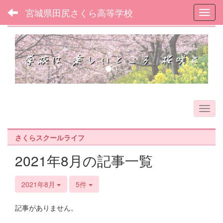
宮城県田尻さくら高等学校
Toggl
フォトアルバム
p
n
r
e
e
x
v
t
i
o
u
s
さくらスクールライフ
2021年8月の記事一覧
2021年8月
5件
記事がありません。