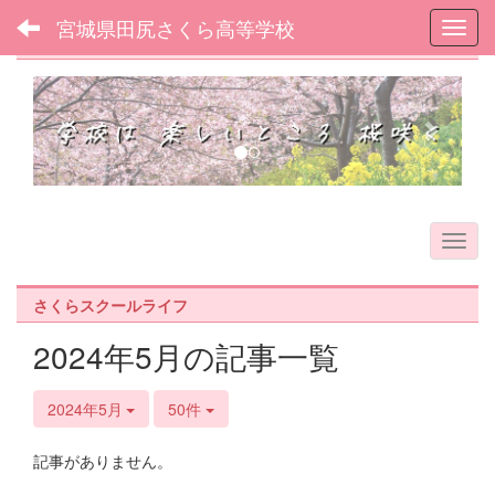
宮城県田尻さくら高等学校
Toggl
フォトアルバム
p
n
r
e
e
x
v
t
i
o
u
s
さくらスクールライフ
2024年5月の記事一覧
2024年5月
50件
記事がありません。