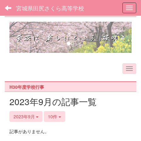
宮城県田尻さくら高等学校
Toggl
フォトアルバム
p
n
r
e
e
x
v
t
i
o
u
s
H30年度学校行事
2023年9月の記事一覧
2023年9月
10件
記事がありません。