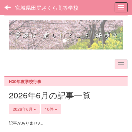
宮城県田尻さくら高等学校
Toggl
フォトアルバム
p
n
r
e
e
x
v
t
i
o
u
s
H30年度学校行事
2026年6月の記事一覧
2026年6月
10件
記事がありません。