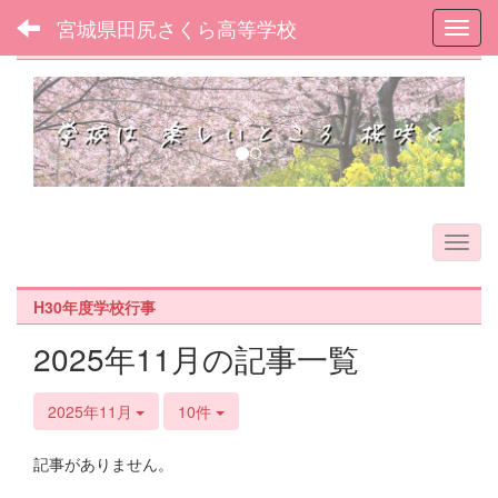
宮城県田尻さくら高等学校
Toggl
フォトアルバム
p
n
r
e
e
x
v
t
i
o
u
s
H30年度学校行事
2025年11月の記事一覧
2025年11月
10件
記事がありません。