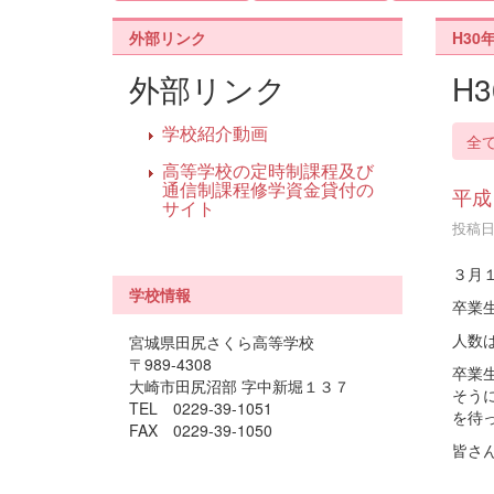
外部リンク
H30
外部リンク
H
学校紹介動画
全
高等学校の定時制課程及び
通信制課程修学資金貸付の
平成
サイト
投稿日時
３月
学校情報
卒業
人数
宮城県田尻さくら高等学校
〒989-4308
卒業
大崎市田尻沼部 字中新堀１３７
そう
TEL 0229-39-1051
を待
FAX 0229-39-1050
皆さ