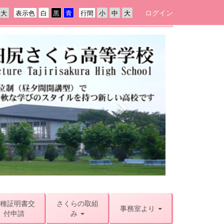
ログイン
表示色
行間
n
e
x
t
種証明書交
さくらの取組
事務室より
付申請
み