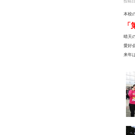
投稿日時
本校
「
晴天
愛好
来年