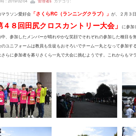
 : 2019/02/04
管理者s
カテゴリ:
「さくらRC（ランニングクラブ）」
のマラソン愛好会
が、２月３
第４８回田尻クロスカントリー大会」
に参加
の中、参加したメンバーが晴れやかな笑顔でそれぞれの参加した種目を
会のユニフォームは教員も生徒もおそろいでチーム一丸となって参加す
はさらに参加者を募りさくら一丸で大会に挑むようです。これからもマ