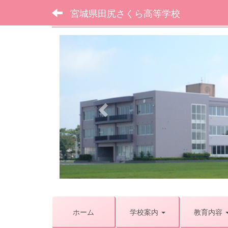
宮城県田尻さくら高等学校
フォトアルバム
p
r
e
v
i
o
u
s
ホーム
学校案内
教育内容